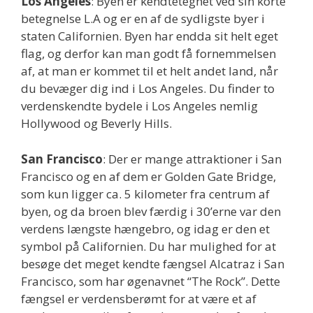
Los Angeles
: Byen er kendtetegnet ved sin korte
betegnelse L.A og er en af de sydligste byer i
staten Californien. Byen har endda sit helt eget
flag, og derfor kan man godt få fornemmelsen
af, at man er kommet til et helt andet land, når
du bevæger dig ind i Los Angeles. Du finder to
verdenskendte bydele i Los Angeles nemlig
Hollywood og Beverly Hills.
San Francisco
: Der er mange attraktioner i San
Francisco og en af dem er Golden Gate Bridge,
som kun ligger ca. 5 kilometer fra centrum af
byen, og da broen blev færdig i 30’erne var den
verdens længste hængebro, og idag er den et
symbol på Californien. Du har mulighed for at
besøge det meget kendte fængsel Alcatraz i San
Francisco, som har øgenavnet “The Rock”. Dette
fængsel er verdensberømt for at være et af