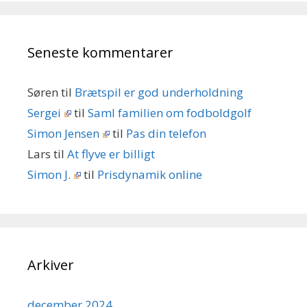
Seneste kommentarer
Søren
til
Brætspil er god underholdning
Sergei
til
Saml familien om fodboldgolf
Simon Jensen
til
Pas din telefon
Lars
til
At flyve er billigt
Simon J.
til
Prisdynamik online
Arkiver
december 2024