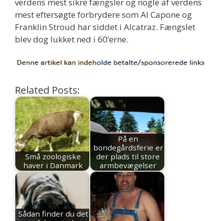
verdens mest sikre fængsler og nogle af verdens
mest eftersøgte forbrydere som Al Capone og
Franklin Stroud har siddet i Alcatraz. Fængslet
blev dog lukket ned i 60’erne.
Related Posts:
På en
bondegårdsferie er
Små zoologiske
der plads til store
haver i Danmark
armbevægelser
Sådan finder du det