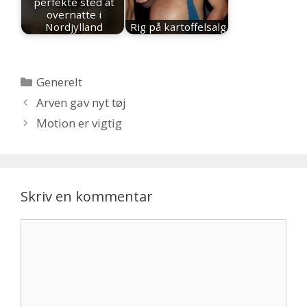
perfekte sted at
overnatte i
Nordjylland
Rig på kartoffelsalg
Kategorier
Generelt
Arven gav nyt tøj
Motion er vigtig
Skriv en kommentar
Kommentar