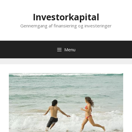
Hop
til
Investorkapital
indhold
Gennemgang af finansiering og investeringer
Menu