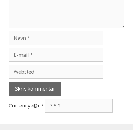
Navn
E-
mail
Websted
Current ye@r
*